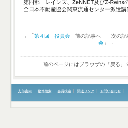
第四部「レインズ、ZeNNET及びZ-Rein
全日本不動産協会関東流通センター派遣講
←「
第４回 役員会
」前の記事へ 次の記
会
」→
前のページにはブラウザの『戻る』
支部案内
物件検索
会員検索
関連リンク
お問い合わせ