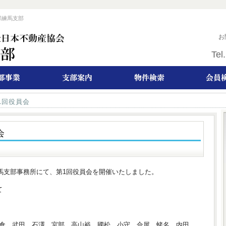
部練馬支部
お
Tel.
1回役員会
会
練馬支部事務所にて、第1回役員会を開催いたしました。
て
倉、武田、石澤、宮部、高山裕、國松、小守、合屋、蛯名、内田、