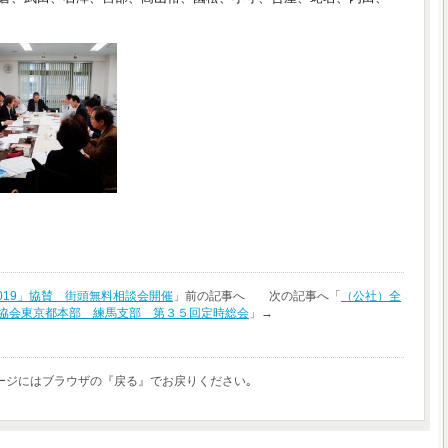
019」協賛 街頭無料相談会開催
」前の記事へ 次の記事へ「
（公社）全
協会東京都本部 練馬支部 第３５回定時総会
」→
ージにはブラウザの『戻る』でお戻りください｡