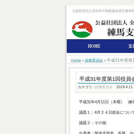
公益社団法人全日本不動産協会東京都本
平成31年度第
Home
»
総務委員会
»
平成31年度第1回役員
カテゴリ :
総務委員会
2019.4.11
平成31年4月11日（木曜） 
議題１：4月２４日総会につい
議題２：その他
出席者：阿波支部長、長尾、小