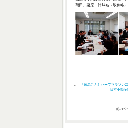
菊田、栗原 計14名（敬称略）
←「
「練馬こぶしハーフマラソン2
日本不動産
前のペ