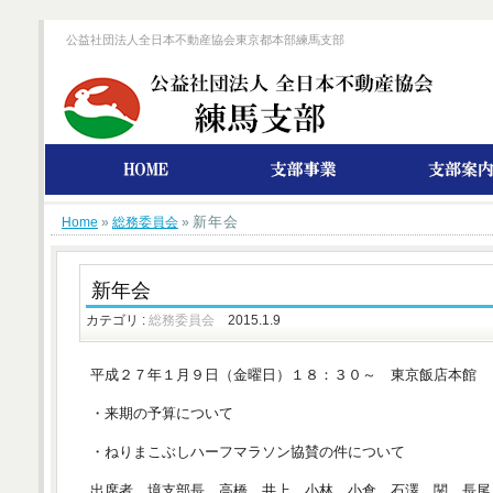
公益社団法人全日本不動産協会東京都本部練馬支部
新年会
Home
»
総務委員会
»
新年会
カテゴリ :
総務委員会
2015.1.9
平成２７年１月９日（金曜日）１８：３０～ 東京飯店本館
・来期の予算について
・ねりまこぶしハーフマラソン協賛の件について
出席者 境支部長 高橋 井上 小林 小倉 石澤 関 長尾