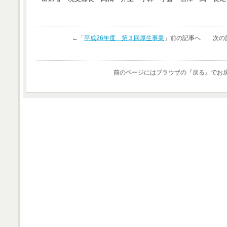
←「
平成26年度 第３回厚生事業
」前の記事へ 次の
前のページにはブラウザの『戻る』でお戻