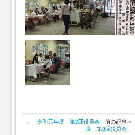
←「
令和元年度 第2回役員会
」前の記事へ
度 第3回役員会
」