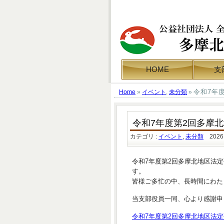
HOME
支
令和7年
Home
»
イベント
,
未分類
»
令和7年度第2回多摩
カテゴリ :
イベント
,
未分類
2026.
令和7年度第2回多摩北地区法
す。
皆様ご多忙の中、長時間にわた
当支部役員一同、心より感謝申
令和7年度第2回多摩北地区法