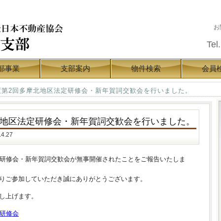
お
Tel.
部事業
支部案内
物件検索
会員
度第2回多摩北地区法定研修会・新年賀詞交歓会を行いました。
北地区法定研修会・新年賀詞交歓会を行いました。
4.27
定研修会・新年賀詞交歓会が無事開催されたことをご報告いたしま
りご参加していただき誠にありがとうございます。
し上げます。
定研修会