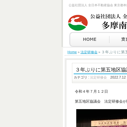
公益社団法人 全日本不動産協会 東京都本
３年ぶりに第
Home
»
法定研修会
»
３年ぶりに第五地区協
カテゴリ :
法定研修会
2022.7.12
令和４年７月１２日
第五地区協議会 法定研修会が