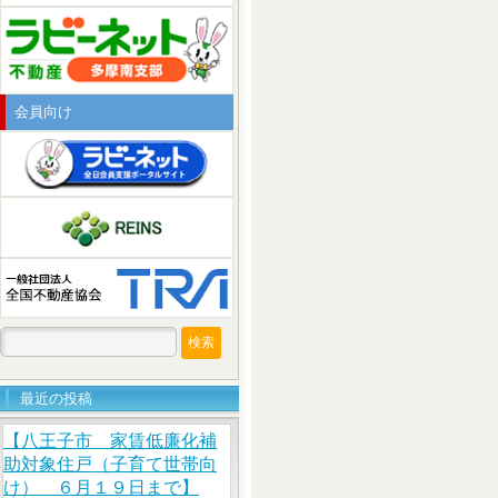
会員向け
検
索:
最近の投稿
【八王子市 家賃低廉化補
助対象住戸（子育て世帯向
け） ６月１９日まで】