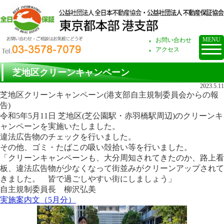
お問い合わせ・ご
MENU
お問い合わせ
アクセス
芝地区クリーンキャンペーン
2023.5.11
芝地区クリーンキャンペーン(港支部自主規制委員会からの報
告)
令和5年5月11日 芝地区(芝公園駅・赤羽橋駅周辺)のクリーンキ
ャンペーンを実施いたしました。
違法広告物のチェックを行いました。
その他、ゴミ・たばこの吸い殻拾い等を行いました。
「クリーンキャンペーンも、大分周知されてきたのか、路上看
板、違法広告物が少なくなって街並みがクリーンアップされて
きました。 皆で過ごしやすい街にしましょう」
自主規制委員長 柳沢弘美
実施案内文（5月分）