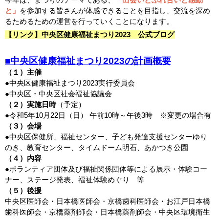
と」
を参加する皆さんが体感できることを目指し、交流を深め
るためるための運営を行っていくことになります。
【リンク】中央区健康福祉まつり
2023
公式ブログ
■
中央区健康福祉まつり
2023
の計画概要
（１）主催
●中央区健康福祉まつり2023実行委員会
●中央区・中央区社会福祉協議会
（２）実施日時
（予定）
●令和5年10月22日（日） 午前10時～午後3時 ※変更の場合有
（３）会場
●中央区保健所、福祉センター、子ども発達支援センターゆり
のき、教育センター、タイムドーム明石、あかつき公園
（４）内容
●ボランティア団体及び福祉関係団体等による展示・体験コー
ナー、ステージ発表、福祉体験めぐり 等
（５）後援
中央区医師会・日本橋医師会・京橋歯科医師会・お江戸日本橋
歯科医師会・京橋薬剤師会・日本橋薬剤師会・中央区環境衛生