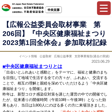
【広報公益委員会取材事業 第
206回】『中央区健康福祉まつり
2023第1回全体会』参加取材記録
イベント情報
公益取材
広報公益事業
支部事業報告(過去の実績)
2023.06.29
■
中央区健康福祉まつりとは
「出会いとふれあいと感動と」をテーマに、福祉と健康のまち
を目指して地域で生活する全ての方々が、ふれあい、交流する
ことで、相互の理解と親睦を深めていただけるよう「中央区健
康福祉まつり」を開催します。
昨年は、新型コロナ感染症対策を講じた運営の中での開催でし
たが、従来通りの開催時間（午前10時～午後3時）となった効
果もあり、当日は3,800人にのぼる多くの方に来場頂きました。
今年は、まつりのテーマである、
「
出会いとふれ合いと感動