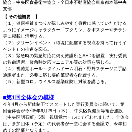
協会・中央区食品衛生協会・全日本不動産協会東京都本部中央
支部
【
その他概要 】
（１）健康福祉まつりが親しみやすく身近に感じていただける
ようにイメージキャラクター「フクミン」をポスターやチラシ
等に掲載し活用する。
（２）グリーンイベント（環境に配慮する視点を持って行うイ
ベント）の推進を図る。
（３）緊急時の緊急対応に備え救護所とAEDを設置、実行委員
の救命講習、緊急時対応マニュアル等の対策を講じる。
（４）視聴覚ホール・タイムドーム明石・野外ステージに手話
通訳者また、必要に応じ要約筆記者を配置する。
（５）新型コロナウイルス感染症防止対策を講じる。
■
第
1
回全体会の模様
今年4月から新体制下でスタートした実行委員会に続いて、第一
回全体会が令和5年6月29日（木）、中央区保健所等複合施設
（中央区明石町）5階 視聴覚ホールにて行われました。全体会
は、参加団体（予定）の代表者が一堂に会する会議で、今年初
めての開催となります。