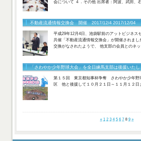
会について ４．その他 出席者：阿波、武田、
不動産流通情報交換会 開催 2017/12/4 2017/12/04
平成29年12月4日、池袋駅前のアットビジネス
共催「不動産流通情報交換会」が開催されまし
交換がなされたようで、 他支部の会員とのネ
「さわやか少年野球大会」を全日練馬支部は後援いたしました。
第１５回 東京都知事杯争奪 さわやか少年野
区 他と後援して１０月２１日～１１月１２日
«
1
2
3
4
5
6
7
8
9
»