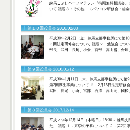
練馬こぶしハーフマラソン『街頭無料相談会』に
いて 議題３：その他 （パソコン研修会・総
第１０回役員会 2018/02/03
平成30年2月2日（金）練馬支部事務所にて第1
３回法定研修会について 議題２．勉強会につい
部長、武田、長尾、小倉、宮部、高山裕、合屋
第９回役員会 2018/01/12
平成30年1月11日（木）練馬支部事務所にて第
第2回厚生事業について ２．2月13日法定研修
武田、長尾、小倉、宮部、石澤、高山元、國松
第８回役員会 2017/12/14
平成２９年12月14日（木曜日）18:30～ 練
た。 議題 １．来季の予算について ２．第2回