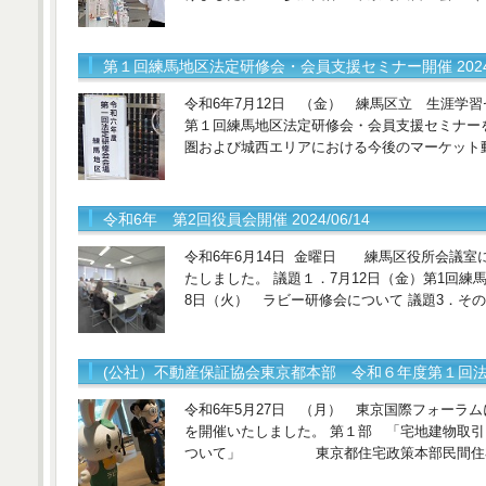
第１回練馬地区法定研修会・会員支援セミナー開催 2024/0
令和6年7月12日 （金） 練馬区立 生涯学
第１回練馬地区法定研修会・会員支援セミナー
圏および城西エリアにおける今後のマーケ
令和6年 第2回役員会開催 2024/06/14
令和6年6月14日 金曜日 練馬区役所会議室
たしました。 議題１．7月12日（金）第1回練
8日（火） ラビー研修会について 議題3．その
(公社）不動産保証協会東京都本部 令和６年度第１回法定研修
令和6年5月27日 （月） 東京国際フォーラ
を開催いたしました。 第１部 「宅地建物取
ついて」 東京都住宅政策本部民間住宅