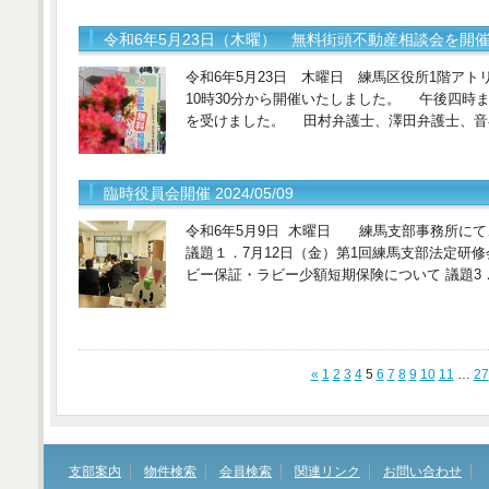
令和6年5月23日（木曜） 無料街頭不動産相談会を開催。 20
令和6年5月23日 木曜日 練馬区役所1階ア
10時30分から開催いたしました。 午後四時
を受けました。 田村弁護士、澤田弁護士、音
臨時役員会開催 2024/05/09
令和6年5月9日 木曜日 練馬支部事務所に
議題１．7月12日（金）第1回練馬支部法定研修
ビー保証・ラビー少額短期保険について 議題3
«
1
2
3
4
5
6
7
8
9
10
11
…
27
支部案内
物件検索
会員検索
関連リンク
お問い合わせ