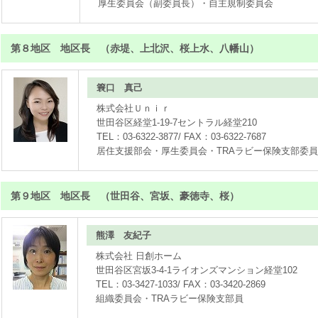
厚生委員会（副委員長）・自主規制委員会
第８地区 地区長 （赤堤、上北沢、桜上水、八幡山）
簔口 真己
株式会社Ｕｎｉｒ
世田谷区経堂1-19-7セントラル経堂210
TEL：03-6322-3877/ FAX：03-6322-7687
居住支援部会・厚生委員会・TRAラビー保険支部委
第９地区 地区長 （世田谷、宮坂、豪徳寺、桜）
熊澤 友紀子
株式会社 日創ホーム
世田谷区宮坂3-4-1ライオンズマンション経堂102
TEL：03-3427-1033/ FAX：03-3420-2869
組織委員会・TRAラビー保険支部員