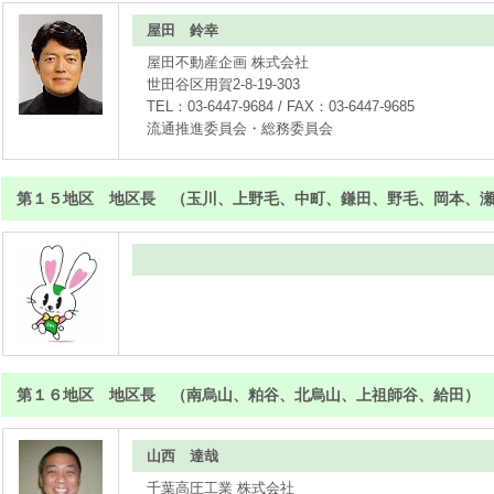
屋田 鈴幸
屋田不動産企画 株式会社
世田谷区用賀2-8-19-303
TEL：03-6447-9684 / FAX：03-6447-9685
流通推進委員会・総務委員会
第１５地区 地区長 （玉川、上野毛、中町、鎌田、野毛、岡本、
第１６地区 地区長 （南烏山、粕谷、北烏山、上祖師谷、給田）
山西 達哉
千葉高圧工業 株式会社