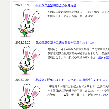
2023.3.13
令和５年度定時総会のお知らせ
令和５年度定時総会のお知らせ 日時：令和５年４月
女性センターアイム５階 第三会議室
2022.12.25
黄綬褒章受章を及川支部長が受章されました
内閣府が「令和4年春の褒章受章者」の同省関連受章
多摩北支部の及川支部長が受章されました。 黄綬
模範となるような技術や事績を有する方…
続きを読
2022.9.29
相談会を開催しました（まとめての掲載失礼いたします
○毎月第３木曜日に開催されております「立川市内
～６回目が以下の通り終了致しました。 ～～～令
相談会～～～ □開 催 日 ： 令和４年７…
続き