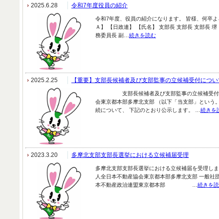
2025.6.28
令和7年度役員の紹介
令和7年度、役員の紹介になります。 皆様、何卒よ
Ａ】 【日政連】 【氏名】 支部長 支部長 支部長 堺
務委員長 副…
続きを読む
2025.2.25
【重要】支部長候補者及び支部監事の立候補受付につい
支部長候補者及び支部監事の立候補受付につ
会東京都本部多摩北支部 （以下「当支部」という
続について、 下記のとおり公示します。 …
続きを
2023.3.20
多摩北支部支部長選挙における立候補届受理
多摩北支部支部長選挙における立候補届を受理しま
人全日本不動産協会東京都本部多摩北支部 一般社
本不動産政治連盟東京都本部 …
続きを読