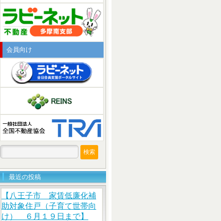
会員向け
検
索:
最近の投稿
【八王子市 家賃低廉化補
助対象住戸（子育て世帯向
け） ６月１９日まで】