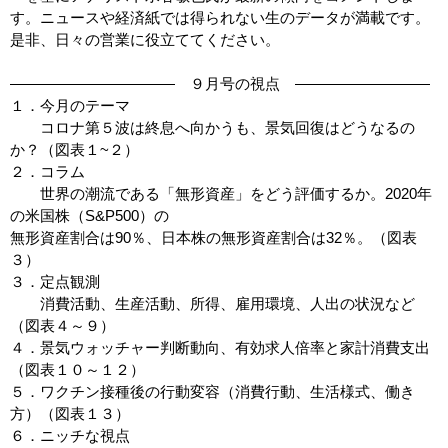
す。ニュースや経済紙では得られない生のデータが満載です。
是非、日々の営業に役立ててください。
――――――――――― ９月号の視点 ―――――――――
１．今月のテーマ
コロナ第５波は終息へ向かうも、景気回復はどうなるの
か？（図表１~２）
２．コラム
世界の潮流である「無形資産」をどう評価するか。2020年
の米国株（S&P500）の
無形資産割合は90％、日本株の無形資産割合は32％。（図表
３）
３．定点観測
消費活動、生産活動、所得、雇用環境、人出の状況など
（図表４～９）
４．景気ウォッチャー判断動向、有効求人倍率と家計消費支出
（図表１０～１２）
５．ワクチン接種後の行動変容（消費行動、生活様式、働き
方）（図表１３）
６．ニッチな視点