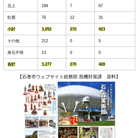
北上
194
7
67
牡鹿
76
12
31
小計
3,052
270
423
その他
212
0
5
身元不明
13
0
0
合計
3,277
270
428
【石巻市ウェブサイト総務部 危機対策課 資料】