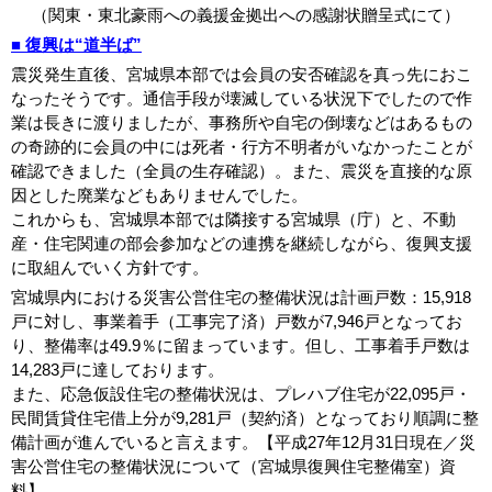
（関東・東北豪雨への義援金拠出への感謝状贈呈式にて）
■ 復興は“道半ば”
震災発生直後、宮城県本部では会員の安否確認を真っ先におこ
なったそうです。通信手段が壊滅している状況下でしたので作
業は長きに渡りましたが、事務所や自宅の倒壊などはあるもの
の奇跡的に会員の中には死者・行方不明者がいなかったことが
確認できました（全員の生存確認）。また、震災を直接的な原
因とした廃業などもありませんでした。
これからも、宮城県本部では隣接する宮城県（庁）と、不動
産・住宅関連の部会参加などの連携を継続しながら、復興支援
に取組んでいく方針です。
宮城県内における災害公営住宅の整備状況は計画戸数：15,918
戸に対し、事業着手（工事完了済）戸数が7,946戸となってお
り、整備率は49.9％に留まっています。但し、工事着手戸数は
14,283戸に達しております。
また、応急仮設住宅の整備状況は、プレハブ住宅が22,095戸・
民間賃貸住宅借上分が9,281戸（契約済）となっており順調に整
備計画が進んでいると言えます。【平成27年12月31日現在／災
害公営住宅の整備状況について（宮城県復興住宅整備室）資
料】