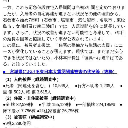
一方、これら応急仮設住宅入居期間は当初2年間と定めておりま
したが、入居者の自宅再建が進まない状況その他の理由から、
石巻市を始め7市町（石巻市，塩竈市，気仙沼市，名取市，東松
島市，女川町及び南三陸町）では、入居期間を6年に延長してい
ます。さらに、状況の改善が進まない可能性も考慮して、7年目
の延長を国等と協議していく事が公表されています。
この様に、被災者支援は、「住宅の整備から生活の支援」にニ
ーズが変化していることが覗えます。現状では、まだまだ安心
できる状況ではないため、小林本部長は「復興へは道半ばであ
る」と語っていました。
■ 宮城県における東日本大震災関連被害の状況等（抜粋）
（1）人的被害（継続調査中）
●死者（関連死を含む。）10,549人 ●行方不明者 1,239人 ●
重 傷 502人 軽 傷 3,615人
（2）住家・非住家被害（継続調査中）
●全 壊 82,999棟 ●半 壊 155,129棟 ●一部損壊 224,195棟 ●
床下浸水 7,796棟 ●非住家被害 26,796棟
（3）被害額（継続調査中）
●9兆2,280億円