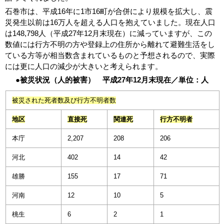
石巻市は、平成16年に1市16町が合併により規模を拡大し、震
災発生以前は16万人を超える人口を抱えていました。現在人口
は148,798人（平成27年12月末現在）に減っていますが、この
数値には行方不明の方や登録上の住所から離れて避難生活をし
ている方等が相当数含まれているものと予想されるので、実際
には更に人口の減少が大きいと考えられます。
●被災状況（人的被害） 平成27年12月末現在／単位：人
被災された死者数及び行方不明者数
地区
直接死
関連死
行方不明者
本庁
2,207
208
206
河北
402
14
42
雄勝
155
17
71
河南
12
10
5
桃生
6
2
1