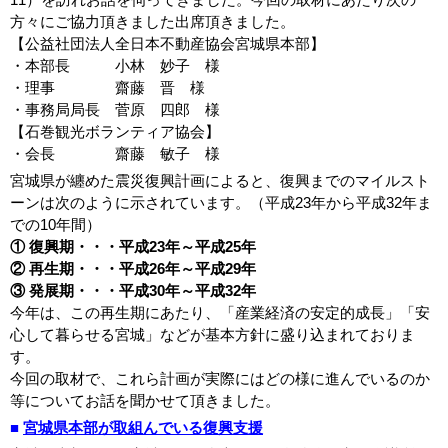
方々にご協力頂きました出席頂きました。
【公益社団法人全日本不動産協会宮城県本部】
・本部長 小林 妙子 様
・理事 齋藤 晋 様
・事務局局長 菅原 四郎 様
【石巻観光ボランティア協会】
・会長 齋藤 敏子 様
宮城県が纏めた震災復興計画によると、復興までのマイルスト
ーンは次のように示されています。（平成23年から平成32年ま
での10年間）
① 復興期・・・平成23年～平成25年
② 再生期・・・平成26年～平成29年
③ 発展期・・・平成30年～平成32年
今年は、この再生期にあたり、「産業経済の安定的成長」「安
心して暮らせる宮城」などが基本方針に盛り込まれておりま
す。
今回の取材で、これら計画が実際にはどの様に進んでいるのか
等についてお話を聞かせて頂きました。
■
宮城県本部が取組んでいる復興支援