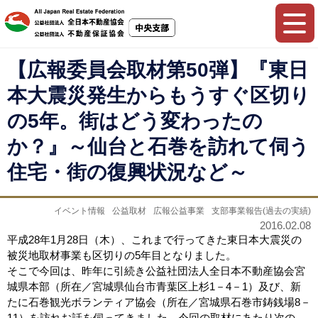
【広報委員会取材第50弾】『東日
本大震災発生からもうすぐ区切り
の5年。街はどう変わったの
か？』～仙台と石巻を訪れて伺う
住宅・街の復興状況など～
イベント情報
公益取材
広報公益事業
支部事業報告(過去の実績)
2016.02.08
平成28年1月28日（木）、これまで行ってきた東日本大震災の
被災地取材事業も区切りの5年目となりました。
そこで今回は、昨年に引続き公益社団法人全日本不動産協会宮
城県本部（所在／宮城県仙台市青葉区上杉1－4－1）及び、新
たに石巻観光ボランティア協会（所在／宮城県石巻市鋳銭場8－
11）を訪れお話を伺ってきました。今回の取材にあたり次の