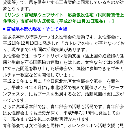
貸家等）で、県を借主とする三者契約に同意しているものが対
象となります。
【リンク：宮城県ウェブサイト「応急仮設住宅（民間賃貸借上
住宅分）市町村別入居状況（平成27年12月31日現在）」】
■ 宮城県本部の現在・そして今後
宮城県本部の特徴の一つは女性部会の活動です。女性部会は、
平成10年12月19日に発足した「カトレアの会」が基となってお
り、現在まで17年間の活動実績があります。
女性部会では、ホワイトリボン活動支援（途上国の妊産婦の健
康と生命を守る国際協力運動）をはじめ、女性ならではの視点
に立った問題を取り上げた研修会や、気軽に参加できるプチカ
ルチャー教室などを開催しています。
平成２５年１１月に「全日東北地区女性部会交流会」を開催
し、平成２６年４月には東北地区で初めて開催された「ウーマ
ンフェスタ」にもブースを出展するなど、活動範囲は更に広が
っています。
さらに宮城県本部では、青年部会の活動も活発です。青年部会
は女性部会よりも歴史が深く、平成5年7月19日に発足してお
り、現在まで22年以上の活動実績があります。
青年部会では女性部会と同様に、オレンジリボン活動支援（児