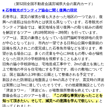
（第52回全国不動産会議宮城県大会の案内カード）
■ 石巻観光ボランティア協会に聞く復興の現状
石巻市は、震災の被害が最も大きかった地区の一つであり、復
興への道筋は仙台市内とは状況も異なっています。石巻観光ボ
ランティア協会では、被災地域を巡り復興への取り組みの過程
を解説するツアー（約1時間30分～2時間）を行っています。
ツアーは、震災の象徴ともなっている旧門脇町学校跡地の見学
が中心となっており、市内が一望できる日和山公園や最新鋭の
設備を投入されこの度完成した石巻魚市場などを巡ります。希
望がある場合には、多くの児童を中心に84名もの尊い命が犠牲
となった旧大川小学校跡地を視察することもあります。
旧角の脇小学校跡地は、宅地造成工事中で、2mの盛土を施した
上で敷地の半分を住宅地にする予定です。残りの敷地について
は、国と協議の上3年後に公園として整備される予定です。
新設された防潮堤は地盤面より4mの高さですが、震災時の津波
は実際には7mに達していたそうです。その他避難施設としての
「津波タワー」「津波ビル」が複数個所整備を終えています。
齋藤会長はこのツアーを通じ
、
『この様な事実があったことを
知って頂きたい。そして、減災への意識を学んで欲しい。』
と
語ってくれました。