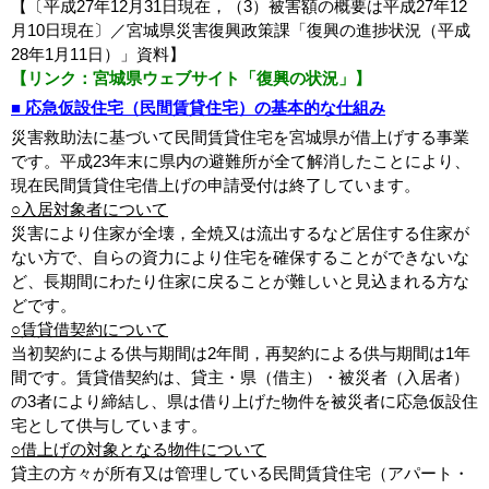
【〔平成27年12月31日現在，（3）被害額の概要は平成27年12
月10日現在〕／宮城県災害復興政策課「復興の進捗状況（平成
28年1月11日）」資料】
【リンク：宮城県ウェブサイト「復興の状況」】
■ 応急仮設住宅（民間賃貸住宅）の基本的な仕組み
災害救助法に基づいて民間賃貸住宅を宮城県が借上げする事業
です。平成23年末に県内の避難所が全て解消したことにより、
現在民間賃貸住宅借上げの申請受付は終了しています。
○入居対象者について
災害により住家が全壊，全焼又は流出するなど居住する住家が
ない方で、自らの資力により住宅を確保することができないな
ど、長期間にわたり住家に戻ることが難しいと見込まれる方な
どです。
○賃貸借契約について
当初契約による供与期間は2年間，再契約による供与期間は1年
間です。賃貸借契約は、貸主・県（借主）・被災者（入居者）
の3者により締結し、県は借り上げた物件を被災者に応急仮設住
宅として供与しています。
○借上げの対象となる物件について
貸主の方々が所有又は管理している民間賃貸住宅（アパート・