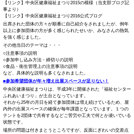
【リンク】中央区健康福祉まつり2015の模様（当支部ブログ記
事より）
【リンク】中央区健康福祉まつり2016公式ブログ
出席された団体の方々が順番に自己紹介をされましたが、例年
以上に参加団体の方が多く感じられたせいか、みなさんの熱気
を強く感じました。
その他当日のテーマは・・・
○注意事項の説明
○参加申し込み方法・締切りの説明
○食品・衛生管理上の注意事項の説明
など、具体的な説明も多くなされました。
■参加希望団体が年々増え出展スペースが足りない！
中央区健康福祉まつりは、平成3年に開催された「福祉センター
ふれあいまつり」が土台となっています。
それから25年の月日を経て参加団体は増え続けているため、屋
内外の出展スペースの確保が毎年課題となっています。１つの
テントを2団体で共有するなどご苦労や工夫で何とか凌いでいる
状態です。
場所の問題は付きまとうところですが、反面にぎわいの交差点