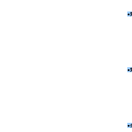
●
●
●