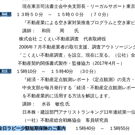
現在東京司法書士会中央支部長・リーガルサポート東京支
第二部
１３時５０分 ～ １５時００分 （７０分）
『不動産業による空き家対策推進プログラムと空き家ビジ
講師： 和田 周 氏
株式会社 こくえい不動産調査 代表取締役
2006年７月不動産業者の取引支援、調査アウトソージング
「こくえい不動産調査」を設立。現在に至る。（公社）全
不動産契約関係書式製作・監修協力（2017年4月～）
第三部
１5時10分 ～ １５時40分 （3０分）
『経済・不動産定点観測レポート《定点観測》の見方・活
中央支部が毎月発行する「経済・不動産定点観測レポー
を不動産業的に活用する方法を解説します。
講師： 水谷 敏也 氏
日本株・建設部門アナリストランキング11年連続第一位を獲
（一社）不動産総合戦略協会 客員研究員
全日ラビー少額短期保険のご案内
１5時40分 ～ １5時55分 