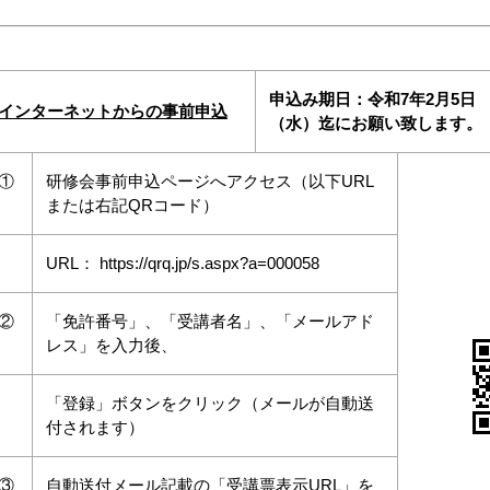
申込み期日：令和7年2月5日
インターネットからの事前申込
（水）迄にお願い致します。
①
研修会事前申込ページへアクセス（以下URL
または右記QRコード）
URL：
https://qrq.jp/s.aspx?a=000058
②
「免許番号」、「受講者名」、「メールアド
レス」を入力後、
「登録」ボタンをクリック（メールが自動送
付されます）
③
自動送付メール記載の「受講票表示URL」を