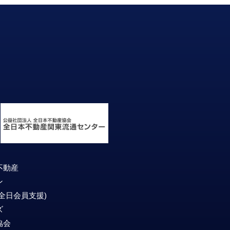
不動産
ン
(全日会員支援)
ズ
協会