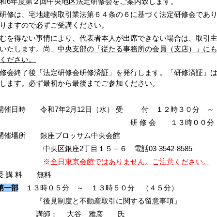
和6年度第２回中央地区法定研修会をご案内致します。
研修は、宅地建物取引業法第６４条の６に基づく法定研修会であ
りますので必ずご受講ください。
むを得ない事情により、代表者本人が出席できない場合は、取引
いたします。尚、
中央支部の「従たる事務所の会員（支店）」に
ください。
修会終了後「法定研修会研修済証」を発行します。「研修済証」
します。必ず最初から最後までご参加ください。
●開催日時 令和7年2月12日（水） 受
研 修 会 １３時００分 ～ １
●開催場所 銀座ブロッサム中央会館
央区銀座2丁目１５－６ 電話03-3542-8585
※全日東京会館ではありません。ご注意ください。
受 講 料 無料
第一部
１３時０５分 ～ １３時５０分 （４５分）
『後見制度と不動産取引に関する留意事項』
講師： 大谷 雅彦 氏