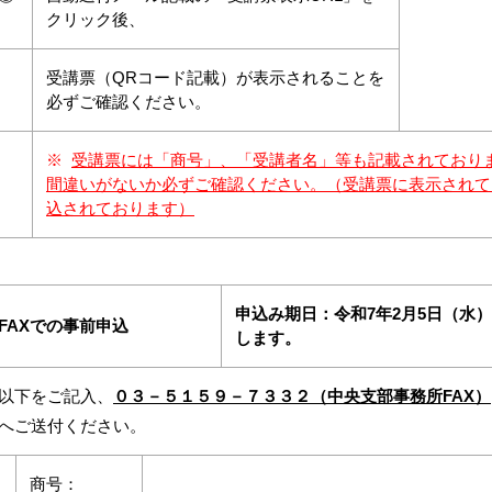
クリック後、
受講票（QRコード記載）が表示されることを
必ずご確認ください。
※
受講票には「商号」、「受講者名」等も記載されており
間違いがないか必ずご確認ください。（受講票に表示されて
込されております）
申込み期日：令和7年2月5日（水
FAX
での事前申込
します。
以下をご記入、
０３－５１５９－７３３２（中央支部事務所FAX）
へご送付ください。
商号：