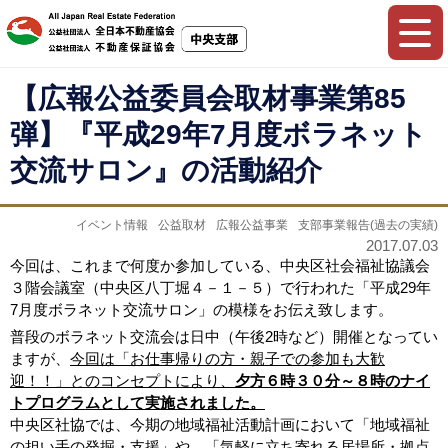
【広報公益委員会取材事業第85
弾】『平成29年7月度ボラネット
交流サロン』の活動紹介
イベント情報
公益取材
広報公益事業
支部事業報告(過去の実績)
2017.07.03
今回は、これまで何度か参加している、中央区社会福祉協議会
３階会議室（中央区八丁堀４－１－５）で行われた「平成29年
7月度ボラネット交流サロン」の模様をお伝え致します。
普段のボラネット交流会は日中（午後2時など）開催となってい
ますが、
今回は「お仕事帰りの方・親子での参加も大歓
迎！！」とのコンセプトにより、
夕方６時３０分～８時のナイ
トプログラムとして実施されました。
中央区社協では、今期の地域福祉活動計画において「地域福祉
の担い手の発掘・支援」や、「気軽に立ち寄れる居場所・拠点