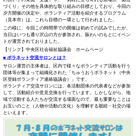
づくり」その他を具体的な取り組みの目標としており、今回の
夕方開催の決定や、ボランティア活動を紹介するプログラム
（見本市）は、これら目標の一環として行われました。
この様に、今回この時間帯での開催は初めての試みでしたが、
当日はいつも通り沢山の方が参加され、賑わいのもとにイベン
トが運営されておりました。
【リンク】中央区社会福祉協議会 ホームページ
■
ボラネット交流サロンとは？
サロン運営の主体者は、区内で様々なボランティア活動を行う
団体等が集まって組織化された「ちゅうおうボラネット（中央
区登録ボランティア連絡協議会）」です。
ボランティア交流サロンには、各活動団体の代表者などが参加
して、活動紹介や意見交換を行っています。しかしながら、地
域で活動する人たちが交流する場面なので、最も重要なことは
お互いのこと（人物や活動の文化）を理解する親睦・社交の場
といえます。