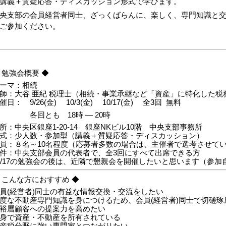
講義＋質疑応答・ディスカッション形式で学びます。
央支部の会員経営者同士、ざっくばらんに、楽しく、専門知識と
ご参加ください。
 勉強会概要 ◆
ーマ：相続
師：大谷 亜紀 税理士（相続・事業承継など「資産」に特化した税
催日： 9/26(金) 10/3(金) 10/17(金) 全3回 無料
各回とも 18時 ― 20時
所：中央区銀座1-20-14 銀座NKビル10階 中央支部事務所
式：少人数・参加型（講義＋質疑応答・ディスカッション）
員：８名～10名程度（応募者多数の場合は、主催者で選考させて
件：中央支部会員の代表者で、全3回にすべて出席できる方
0/17の勉強会の後は、近隣で懇親会を開催したいと思います（参加
 こんな方におすすめ ◆
員(経営者)同士の有益な情報交換・交流をしたい
度な不動産専門知識を身につけるため、会員(経営者)同士で切磋琢
裕層顧客への提案力を高めたい
身で資産・不動産を所有されている