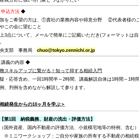
産税分野に強い専門家とつながりたい
◆
申込方法
◆
加をご希望の方は、①貴社の業務内容や得意分野
②代表者様の
機やこの会に望むこと
上3点について、メールで簡単にご記載いただき(フォーマットは自
い。
中央支部 事務局
chuo@tokyo.zennichi.or.jp
 講義の内容 ◆
務スキルアップに繋がる！知って得する相続入門
疑・応答含め、一回1時間半～2時間、講義解説自体は1時間～1時
例、判例を含めながら解説して参ります。
相続発生からの10ヶ月を学ぶ＞
【第1回 納税義務、財産の洗出・評価方法】
（国外資産、国内不動産の評価方法、小規模宅地等の特例、含む）
※ミニワークショップ：ご自分や家族の所有する不動産の相続税