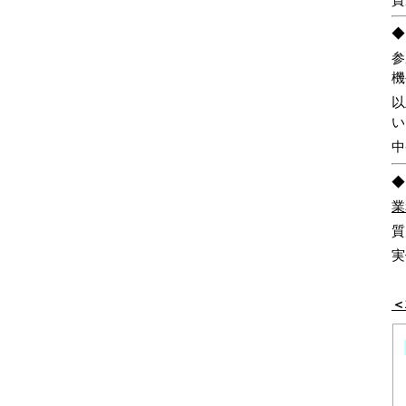
資
参
以
◆
業
質
実
＜