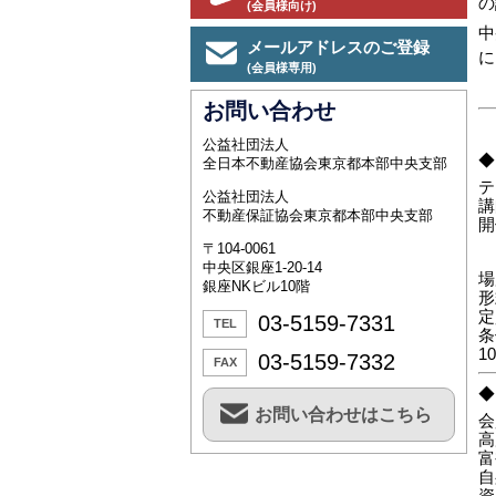
の
(会員様向け)
中
メールアドレスのご登録
に
(会員様専用)
お問い合わせ
公益社団法人
◆
全日本不動産協会東京都本部中央支部
テ
公益社団法人
講
不動産保証協会東京都本部中央支部
開
〒104-0061
中央区銀座1-20-14
場
銀座NKビル10階
形
定
03-5159-7331
TEL
条
1
03-5159-7332
FAX
◆
お問い合わせはこちら
会
高
富
自