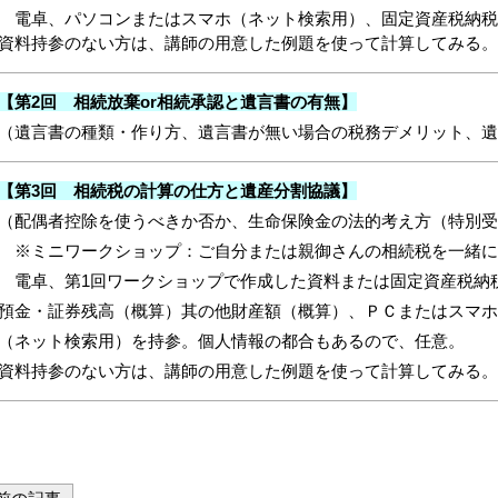
電卓、パソコンまたはスマホ（ネット検索用）、固定資産税納税
資料持参のない方は、講師の用意した例題を使って計算してみる。
【第2回 相続放棄or相続承認と遺言書の有無】
（遺言書の種類・作り方、遺言書が無い場合の税務デメリット、遺
【第3回 相続税の計算の仕方と遺産分割協議】
（配偶者控除を使うべきか否か、生命保険金の法的考え方（特別受
※ミニワークショップ：ご自分または親御さんの相続税を一緒に
電卓、第1回ワークショップで作成した資料または固定資産税納
預金・証券残高（概算）其の他財産額（概算）、ＰＣまたはスマホ
（ネット検索用）を持参。個人情報の都合もあるので、任意。
資料持参のない方は、講師の用意した例題を使って計算してみる。