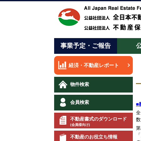
事業予定・ご報告
経済・不動産レポート
物件検索
会員検索
■
全
不動産書式のダウンロード
数
(会員様向け)
第
「
不動産のお役立ち情報