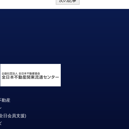
次の記事
不動産
ン
(全日会員支援)
ズ