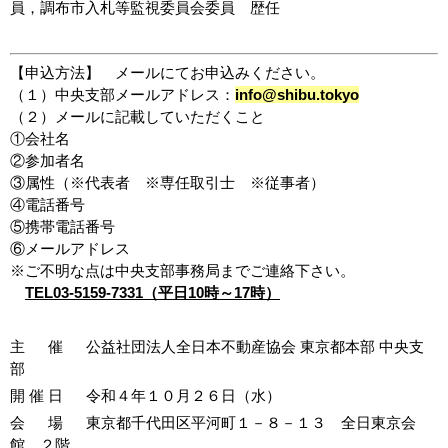
員，調布市入札等監視委員会委員 歴任
【申込方法】 メールにてお申込みください。
（１）中央支部メールアドレス：
info@shibu.tokyo
（２）メールに記載していただくこと
①会社名
②参加者名
③属性（※代表者 ※専任取引士 ※従事者）
④電話番号
⑤携帯電話番号
⑥メールアドレス
※ご不明な点は中央支部事務局までご連絡下さい。
TEL03-5159-7331（平日10時～17時）
主 催 公益社団法人全日本不動産協会 東京都本部 中央支
部
開 催 日 令和４年１０月２６日（水）
会 場 東京都千代田区平河町１－８－１３ 全日東京会
館 ２階