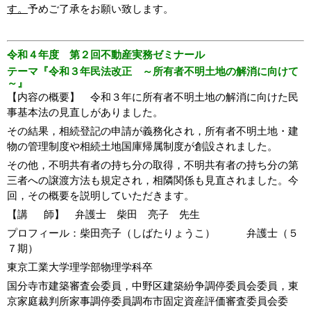
す。
予めご了承をお願い致します。
令和４年度 第２回不動産実務ゼミナール
テーマ『令和３年民法改正 ～所有者不明土地の解消に向けて
～』
【内容の概要】 令和３年に所有者不明土地の解消に向けた民
事基本法の見直しがありました。
その結果，相続登記の申請が義務化され，所有者不明土地・建
物の管理制度や相続土地国庫帰属制度が創設されました。
その他，不明共有者の持ち分の取得，不明共有者の持ち分の第
三者への譲渡方法も規定され，相隣関係も見直されました。今
回，その概要を説明していただきます。
【講 師】 弁護士 柴田 亮子 先生
プロフィール：柴田亮子（しばたりょうこ） 弁護士（５
７期）
東京工業大学理学部物理学科卒
国分寺市建築審査会委員，中野区建築紛争調停委員会委員，東
京家庭裁判所家事調停委員調布市固定資産評価審査委員会委