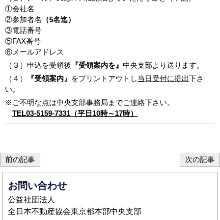
①会社名
②参加者名
（5名迄）
③電話番号
⑤FAX番号
⑥メールアドレス
（３）申込を受領後
『受領案内を』
中央支部より送ります。
（４）
『受領案内』
をプリントアウトし
当日受付に提出
下さ
い。
※ご不明な点は中央支部事務局までご連絡下さい。
TEL03-5159-7331（平日10時～17時）
前の記事
次の記事
お問い合わせ
公益社団法人
全日本不動産協会東京都本部中央支部