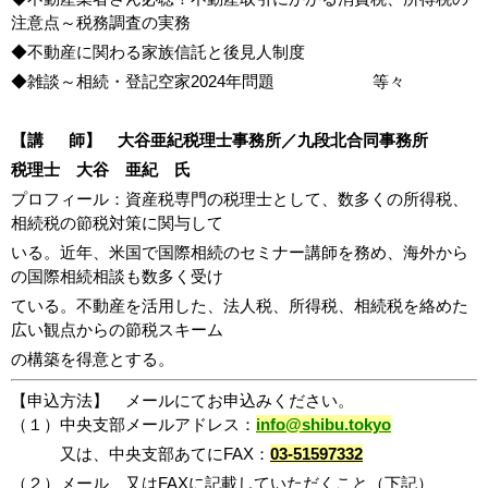
注意点～税務調査の実務
◆不動産に関わる家族信託と後見人制度
◆雑談～相続・登記空家2024年問題 等々
【講
師】 大谷亜紀税理士事務所／九段北合同事務所
税理士 大谷 亜紀 氏
プロフィール：資産税専門の税理士として、数多くの所得税、
相続税の節税対策に関与して
いる。近年、米国で国際相続のセミナー講師を務め、海外から
の国際相続相談も数多く受け
ている。不動産を活用した、法人税、所得税、相続税を絡めた
広い観点からの節税スキーム
の構築を得意とする。
【申込方法】 メールにてお申込みください。
（１）中央支部メールアドレス：
info@shibu.tokyo
又は、中央支部あてにFAX：
03-51597332
（２）メール、又はFAXに記載していただくこと（下記）