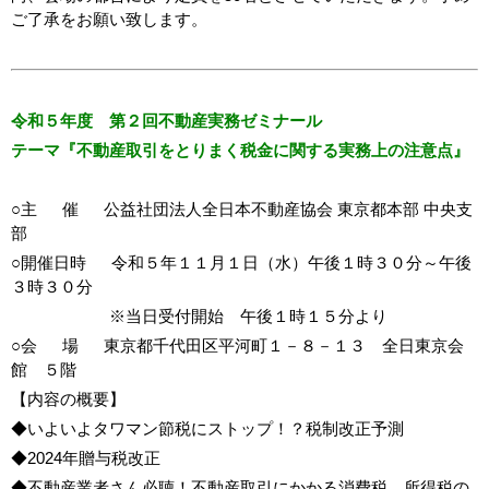
ご了承をお願い致します。
令和５年度 第２回不動産実務ゼミナール
テーマ『不動産取引をとりまく税金に関する実務上の注意点』
○主 催 公益社団法人全日本不動産協会 東京都本部 中央支
部
○開催日時 令和５年１１月１日（水）午後１時３０分～午後
３時３０分
※当日受付開始 午後１時１５分より
○会 場 東京都千代田区平河町１－８－１３ 全日東京会
館 ５階
【内容の概要】
◆いよいよタワマン節税にストップ！？税制改正予測
◆2024年贈与税改正
◆不動産業者さん必聴！不動産取引にかかる消費税、所得税の