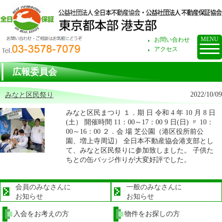
お問い合わせ・ご
MENU
お問い合わせ
アクセス
広報委員会
2022/10/09
みなと区民祭り
みなと区民まつり １．期 日 令和 4 年 10 月 8 日
(土） 開催時間 11：00～17：00 9 日(日) 〃 10：
00～16：00 ２．会 場 芝公園（港区役所前公
園、増上寺周辺） 全日本不動産協会港支部とし
て、みなと区民祭りに参加致しました。 子供た
ちとの缶バッジ作りが大変好評でした。
会員のみなさんに
一般のみなさんに
お知らせ
お知らせ
入会をお考えの方
物件をお探しの方