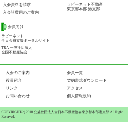
ラビーネット不動産
入会資料を請求
東京都本部 港支部
入会諸費用のご案内
会員向け
ラビーネット
全日会員支援ポータルサイト
TRA 一般社団法人
全国不動産協会
入会のご案内
会員一覧
役員紹介
契約書式ダウンロード
リンク
アクセス
お問い合わせ
個人情報規約
COPYRIGHT(c) 2018 公益社団法人全日本不動産協会東京都本部港支部 All Right
Reserved.