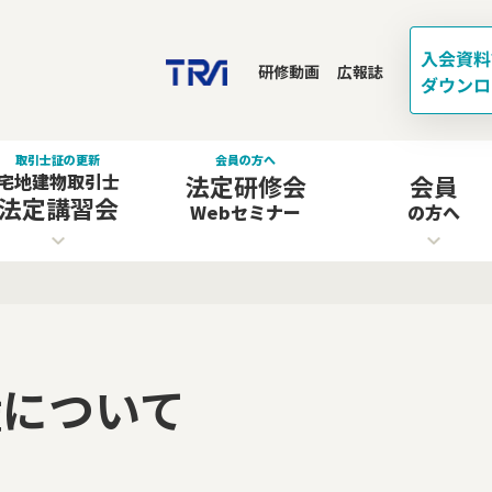
研修動画
広報誌
取引士証の更新
会員の方へ
宅地建物取引士
法定研修会
会員
法定講習会
Webセミナー
の方へ
権について