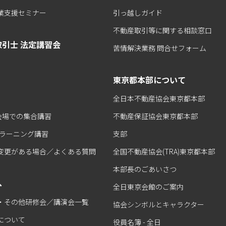
業支援セミナー
引っ越しガイド
不動産取引等に関する相談窓口
引士 法定講習会
苦情解決業務 問合せフォーム
東京都本部について
全日本不動産協会東京都本部
 会場での集合講習
不動産保証協会東京都本部
eラーニング講習
支部
変更がある場合／よくある質問
全国不動産協会(TRA)東京都本部
本部長のごあいさつ
へ
全日東京会館のご案内
・その他研修会／講演会一覧
協会シンボルとキャラクター
について
役員名簿 - 全日