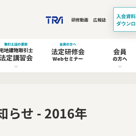
研修動画
広報誌
取引士証の更新
会員の方へ
宅地建物取引士
法定研修会
会員
法定講習会
Webセミナー
の方へ
知らせ - 2016年