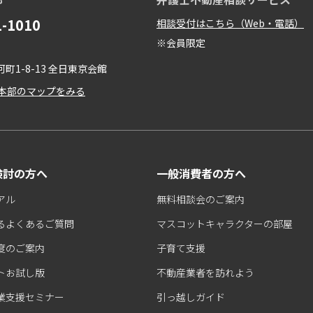
1-1010
相談受付はこちら（Web・電話）
※会員限定
町1-8-13 全日東京会館
本部のマップをみる
検討の方へ
一般消費者の方へ
アル
無料相談会のご案内
るよくあるご質問
マスコットキャラクターの部屋
度のご案内
子育て支援
トお試し版
不動産業者を訪れよう
業支援セミナー
引っ越しガイド