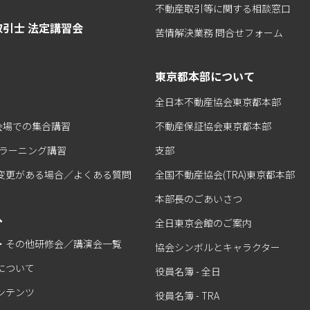
不動産取引等に関する相談窓口
引士 法定講習会
苦情解決業務 問合せフォーム
東京都本部について
全日本不動産協会東京都本部
 会場での集合講習
不動産保証協会東京都本部
eラーニング講習
支部
変更がある場合／よくある質問
全国不動産協会(TRA)東京都本部
本部長のごあいさつ
へ
全日東京会館のご案内
・その他研修会／講演会一覧
協会シンボルとキャラクター
について
役員名簿 - 全日
ンテンツ
役員名簿 - TRA