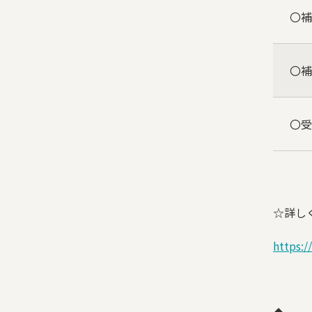
〇補
〇補
〇受
☆詳し
https:/