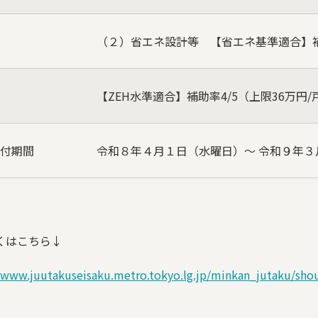
（２）省エネ設計等 【省エネ基準適合】
【ZEH水準適合】補助率4/5（上限36万円/
付期間
令和８年４月１日（水曜日）～ 令和９年３
くはこちら↓
//www.juutakuseisaku.metro.tokyo.lg.jp/minkan_jutaku/sh