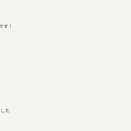
です！
ました