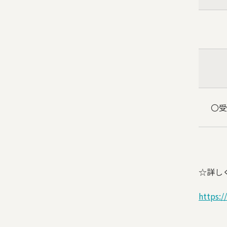
〇受
☆詳し
https: