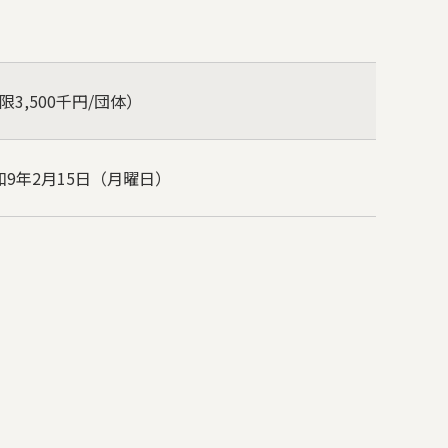
限
3,500
千円
/
団体）
和
9
年
2
月
15
日（月曜日）