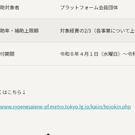
助対象者
プラットフォーム会員団体
助率・補助上限額
対象経費の
2/3
（各事業について上
付期間
令和８年４月１日（水曜日）～令
くはこちら↓
/www.syoenesaiene-pf.metro.tokyo.lg.jp/kaiin/hojokin.php