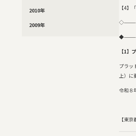
【
4
】
2010年
◇
———
2009年
◆
———
【
1
】
プラッ
上）に
令和８
【東京