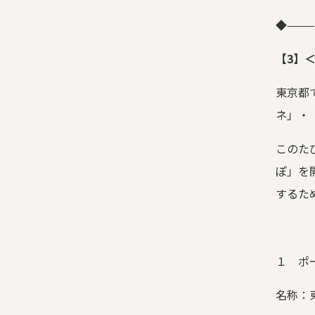
◆
———
【
3
】
東京都
ネ」・
このた
ぽ」を
するた
１ ポ
名称：