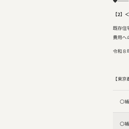
◆
———
【
2
】
既存住
費用へ
令和８
【東京
〇補
〇補