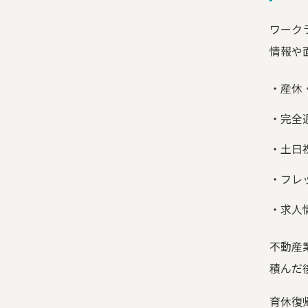
ワーク
情報や
産休
完全
土日
フレ
求人
不動産
積んだ
育休復