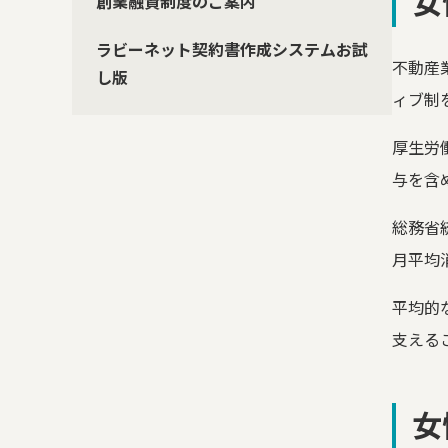
女
創業融資制度のご案内
ラビーネット契約書作成システムお試
不動産
し版
ィブ制
厚生労
与を含
総務省
月平均消
平均的
支える
女