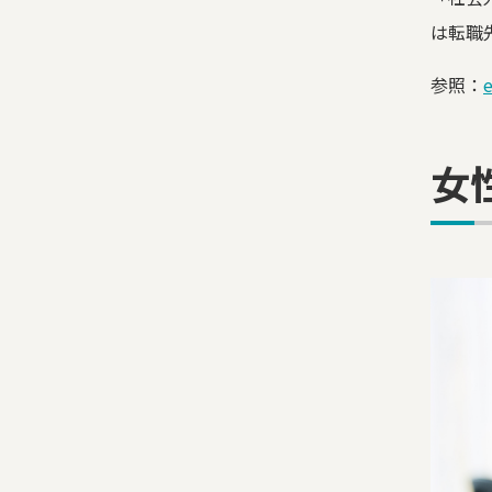
は転職
参照：
女