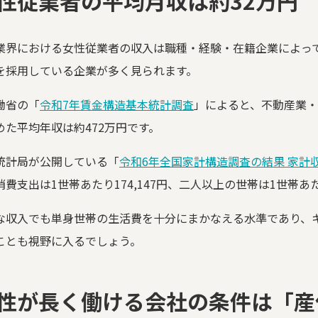
性従業者の平均月収は約32万円
業界における女性従業者の収入は職種・経験・在籍企業によっ
を採用している企業が多く見られます。
働省の「
令和7年賃金構造基本統計調査
」によると、不動産業・
めた平均年収は約472万円です。
統計局が公開している「
令和6年全国家計構造調査の結果 家計
費支出は1世帯あたり174,147円、二人以上の世帯は1世帯あたり
な収入でも単身世帯の生活費を十分にまかなえる水準であり、
ことも視野に入るでしょう。
性が長く働ける会社の条件は「産