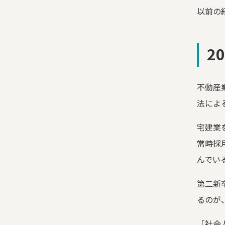
以前の
2
不動産
法によ
宅建業
常時採
んでい
第二新
るのが
「社会